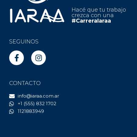
Hacé que tu trabajo
crezca con una
#CarreraIaraa
SEGUINOS
CONTACTO
info@iaraa.com.ar
+1 (555) 832 1702
1121883949