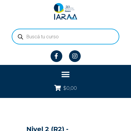
$
0,00
Nivel 2 (R2) -