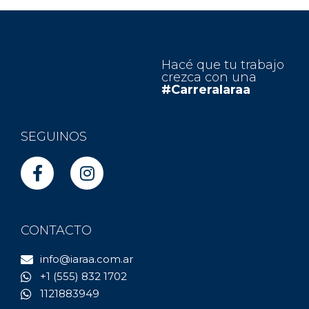
Hacé que tu trabajo
crezca con una
#CarreraIaraa
SEGUINOS
CONTACTO
info@iaraa.com.ar
+1 (555) 832 1702
1121883949